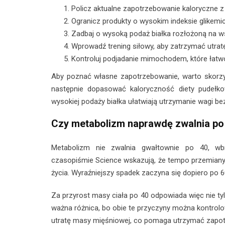
Policz aktualne zapotrzebowanie kaloryczne z
Ogranicz produkty o wysokim indeksie glikemic
Zadbaj o wysoką podaż białka rozłożoną na wsz
Wprowadź trening siłowy, aby zatrzymać utrat
Kontroluj podjadanie mimochodem, które łatwo
Aby poznać własne zapotrzebowanie, warto skorzys
następnie dopasować kaloryczność diety pudełkowe
wysokiej podaży białka ułatwiają utrzymanie wagi bez
Czy metabolizm naprawdę zwalnia po
Metabolizm nie zwalnia gwałtownie po 40, wb
czasopiśmie Science wskazują, że tempo przemiany m
życia. Wyraźniejszy spadek zaczyna się dopiero po 60
Za przyrost masy ciała po 40 odpowiada więc nie tyl
ważna różnica, bo obie te przyczyny można kontrolow
utratę masy mięśniowej, co pomaga utrzymać zapo