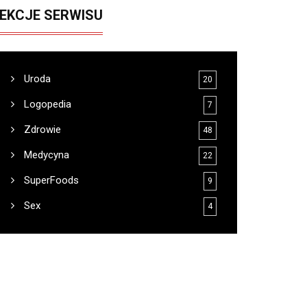
EKCJE SERWISU
Uroda
20
Logopedia
7
Zdrowie
48
Medycyna
22
SuperFoods
9
Sex
4