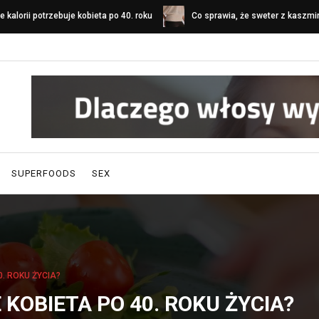
o sprawia, że sweter z kaszmiru
Jak zaprojektować przyjazny pa
yróżnia się na tle innych swetrów?
gabinet lekarski?
SUPERFOODS
SEX
0. ROKU ŻYCIA?
 KOBIETA PO 40. ROKU ŻYCIA?