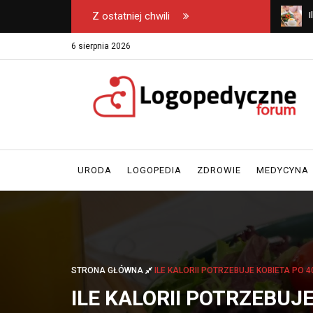
Z ostatniej chwili
 rytuał saunowy z
Ile kalorii potrzebuje kobieta po 40. roku
C
i naturalnych
życia?
w
6 sierpnia 2026
URODA
LOGOPEDIA
ZDROWIE
MEDYCYNA
STRONA GŁÓWNA
ILE KALORII POTRZEBUJE KOBIETA PO 4
ILE KALORII POTRZEBUJE