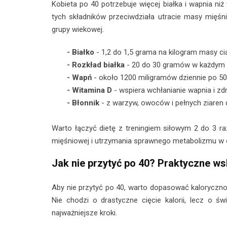
Kobieta po 40 potrzebuje więcej białka i wapnia ni
tych składników przeciwdziała utracie masy mięśnio
grupy wiekowej.
- Białko
- 1,2 do 1,5 grama na kilogram masy ci
- Rozkład białka
- 20 do 30 gramów w każdym g
- Wapń
- około 1200 miligramów dziennie po 50. 
- Witamina D
- wspiera wchłanianie wapnia i zd
- Błonnik
- z warzyw, owoców i pełnych ziaren dla
Warto łączyć dietę z treningiem siłowym 2 do 3 ra
mięśniowej i utrzymania sprawnego metabolizmu w 
Jak nie przytyć po 40? Praktyczne w
Aby nie przytyć po 40, warto dopasować kaloryczno
Nie chodzi o drastyczne cięcie kalorii, lecz o 
najważniejsze kroki.