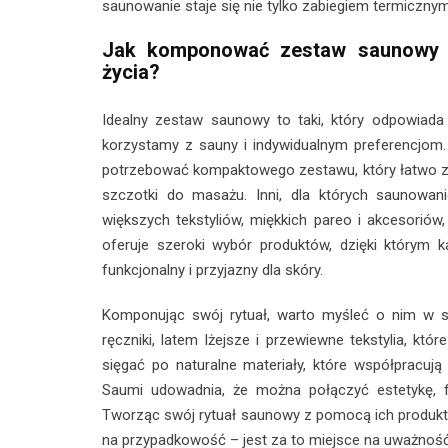
saunowanie staje się nie tylko zabiegiem termicznym
Jak komponować zestaw saunowy d
życia?
Idealny zestaw saunowy to taki, który odpowiada
korzystamy z sauny i indywidualnym preferencjom
potrzebować kompaktowego zestawu, który łatwo zmie
szczotki do masażu. Inni, dla których saunowan
większych tekstyliów, miękkich pareo i akcesoriów
oferuje szeroki wybór produktów, dzięki którym 
funkcjonalny i przyjazny dla skóry.
Komponując swój rytuał, warto myśleć o nim w s
ręczniki, latem lżejsze i przewiewne tekstylia, któr
sięgać po naturalne materiały, które współpracują
Saumi udowadnia, że można połączyć estetykę, f
Tworząc swój rytuał saunowy z pomocą ich produktó
na przypadkowość – jest za to miejsce na uważność,