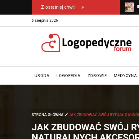
Z ostatniej chwili
 rytuał saunowy z
Ile kalorii potrzebuje kobieta po 40. roku
C
i naturalnych
życia?
w
6 sierpnia 2026
URODA
LOGOPEDIA
ZDROWIE
MEDYCYNA
STRONA GŁÓWNA
JAK ZBUDOWAĆ SWÓJ RYTUAŁ SAUNOW
JAK ZBUDOWAĆ SWÓJ R
NATURALNYCH AKCESO