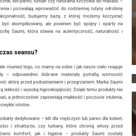
znik, kilt/pareo, turban czy naturalna szczotka do masażu –
zenia i pozwalają wprowadzić do codziennej rutyny odrobinę
unkcjonalność, budujemy bazę, z której możemy korzystać
 być skomplikowany, ale powinien być spójny i oparty na
ofię Saumi, która stawia na autentyczność, naturalność i
dczas seansu?
ale również tego, co mamy na sobie i jak nasze ciało reaguje
olę – odpowiednio dobrane materiały potrafią wzmocnić
nić skórę przed podrażnieniami i przegrzaniem. Marka Saumi
zą lekkość i wysoką higroskopijność. Dzięki temu produkty nie
hać, a jednocześnie zapewniają miękkość i poczucie otulenia,
zwykle istotne.
rodukty dedykowane – kilt dla mężczyzn lub pareo dla kobiet,
ości i strukturze, czy turbany, które chronią włosy przed
ówno komfort, jak i higiena – produkty Saumi zostały