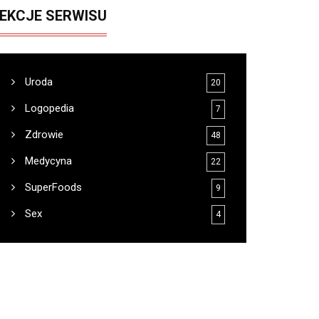
EKCJE SERWISU
Uroda
20
Logopedia
7
Zdrowie
48
Medycyna
22
SuperFoods
9
Sex
4