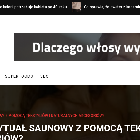
o sprawia, że sweter z kaszmiru
Jak zaprojektować przyjazny pa
yróżnia się na tle innych swetrów?
gabinet lekarski?
SUPERFOODS
SEX
Y Z POMOCĄ TEKSTYLIÓW I NATURALNYCH AKCESORIÓW?
YTUAŁ SAUNOWY Z POMOCĄ TEK
RIÓW?