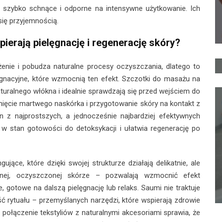
, szybko schnące i odporne na intensywne użytkowanie. Ich
 się przyjemnością.
ierają pielęgnację i regenerację skóry?
żenie i pobudza naturalne procesy oczyszczania, dlatego to
gnacyjne, które wzmocnią ten efekt. Szczotki do masażu na
uralnego włókna i idealnie sprawdzają się przed wejściem do
unięcie martwego naskórka i przygotowanie skóry na kontakt z
n z najprostszych, a jednocześnie najbardziej efektywnych
 stan gotowości do detoksykacji i ułatwia regenerację po
ujące, które dzięki swojej strukturze działają delikatnie, ale
nej, oczyszczonej skórze – pozwalają wzmocnić efekt
, gotowe na dalszą pielęgnację lub relaks. Saumi nie traktuje
ść rytuału – przemyślanych narzędzi, które wspierają zdrowie
 połączenie tekstyliów z naturalnymi akcesoriami sprawia, że