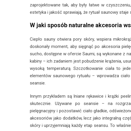
zaprojektowane tak, aby były łatwe w czyszczeniu
estetyka i jakość sprawiają, że rytuał saunowy staje
W jaki sposób naturalne akcesoria wsp
Ciepło sauny otwiera pory skóry, wspiera mikrokrą
doskonały moment, aby sięgnąć po akcesoria pielę
sucho, dostępne w ofercie Saumi, są wykonane z nat
kabiny – ich zadaniem jest pobudzenie krążenia, us
wysoką temperaturą. Szczotkowanie ciała to jede
elementów saunowego rytuału – wprowadza ciało w
seansie.
Innym przykładem są lniane rękawice i krążki peeling
skutecznie. Używane po seansie – na rozgrza
pielęgnacyjny i pozostawić ciało gładkie, odświeżone
akcesoriów jako dodatków, lecz jako integralną czę
skóry i uprzyjemniają każdy etap seansu. To właśnie