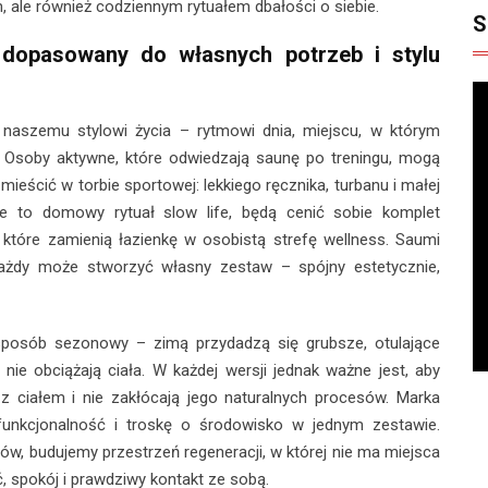
, ale również codziennym rytuałem dbałości o siebie.
S
opasowany do własnych potrzeb i stylu
 naszemu stylowi życia – rytmowi dnia, miejscu, w którym
. Osoby aktywne, które odwiedzają saunę po treningu, mogą
ścić w torbie sportowej: lekkiego ręcznika, turbanu i małej
ie to domowy rytuał slow life, będą cenić sobie komplet
, które zamienią łazienkę w osobistą strefę wellness. Saumi
każdy może stworzyć własny zestaw – spójny estetycznie,
posób sezonowy – zimą przydadzą się grubsze, otulające
e nie obciążają ciała. W każdej wersji jednak ważne jest, aby
 z ciałem i nie zakłócają jego naturalnych procesów. Marka
unkcjonalność i troskę o środowisko w jednym zestawie.
w, budujemy przestrzeń regeneracji, w której nie ma miejsca
 spokój i prawdziwy kontakt ze sobą.