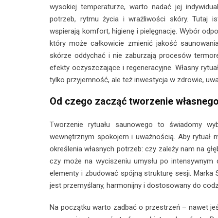
wysokiej temperaturze, warto nadać jej indywidu
potrzeb, rytmu życia i wrażliwości skóry. Tutaj is
wspierają komfort, higienę i pielęgnację. Wybór odp
który może całkowicie zmienić jakość saunowania.
skórze oddychać i nie zaburzają procesów termor
efekty oczyszczające i regeneracyjne. Własny ryt
tylko przyjemność, ale też inwestycja w zdrowie, u
Od czego zacząć tworzenie własnego
Tworzenie rytuału saunowego to świadomy wybó
wewnętrznym spokojem i uważnością. Aby rytuał m
określenia własnych potrzeb: czy zależy nam na głęb
czy może na wyciszeniu umysłu po intensywnym d
elementy i zbudować spójną strukturę sesji. Marka
jest przemyślany, harmonijny i dostosowany do cod
Na początku warto zadbać o przestrzeń – nawet jeśli