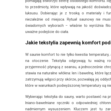
pomagają stworzyć strefę osobistego komfortu. Ręc
to przedmioty, które wpływają na jakość doświadc
luksusu. Dobierając je z troską o materiały i f
niezależnie od miejsca. Rytuał saunowy nie musi
świadomych wyborach – właśnie to wyróżnia filoz
uważne podejście do ciała.
Jakie tekstylia zapewnią komfort po
W saunie komfort to nie tylko kwestia temperatury, 
na otoczenie. Tekstylia odgrywają tu ważną r
przyjemność płynącą z seansu, a jednocześnie chro
stawia na naturalne włókna: len i bawełnę, które łąc
zatrzymują wilgoci przy skórze, pozwalają jej oddyc
które w warunkach podwyższonej temperatury są nie
Wybierając tekstylia do sauny, warto postawić na p
lniano-bawełniane ręczniki o odpowiedniej chłonn
nadmiernym wysuszeniem. Kluczem jest tu zar