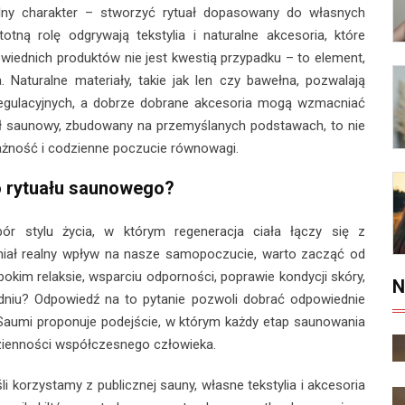
alny charakter – stworzyć rytuał dopasowany do własnych
totną rolę odgrywają tekstylia i naturalne akcesoria, które
owiednich produktów nie jest kwestią przypadku – to element,
 Naturalne materiały, takie jak len czy bawełna, pozwalają
egulacyjnych, a dobrze dobrane akcesoria mogą wzmacniać
uał saunowy, zbudowany na przemyślanych podstawach, to nie
ważność i codzienne poczucie równowagi.
 rytuału saunowego?
r stylu życia, w którym regeneracja ciała łączy się z
iał realny wpływ na nasze samopoczucie, warto zacząć od
okim relaksie, wsparciu odporności, poprawie kondycji skóry,
N
niu? Odpowiedź na to pytanie pozwoli dobrać odpowiednie
 Saumi proponuje podejście, w którym każdy etap saunowania
zienności współczesnego człowieka.
 korzystamy z publicznej sauny, własne tekstylia i akcesoria