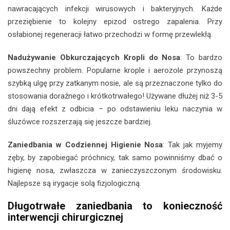
nawracających infekcji wirusowych i bakteryjnych. Każde
przeziębienie to kolejny epizod ostrego zapalenia. Przy
osłabionej regeneracji łatwo przechodzi w formę przewlekłą.
Nadużywanie Obkurczających Kropli do Nosa
: To bardzo
powszechny problem. Popularne krople i aerozole przynoszą
szybką ulgę przy zatkanym nosie, ale są przeznaczone tylko do
stosowania doraźnego i krótkotrwałego! Używane dłużej niż 3-5
dni dają efekt z odbicia – po odstawieniu leku naczynia w
śluzówce rozszerzają się jeszcze bardziej.
Zaniedbania w Codziennej Higienie Nosa
: Tak jak myjemy
zęby, by zapobiegać próchnicy, tak samo powinniśmy dbać o
higienę nosa, zwłaszcza w zanieczyszczonym środowisku.
Najlepsze są irygacje solą fizjologiczną.
Długotrwałe zaniedbania to konieczność
interwencji chirurgicznej