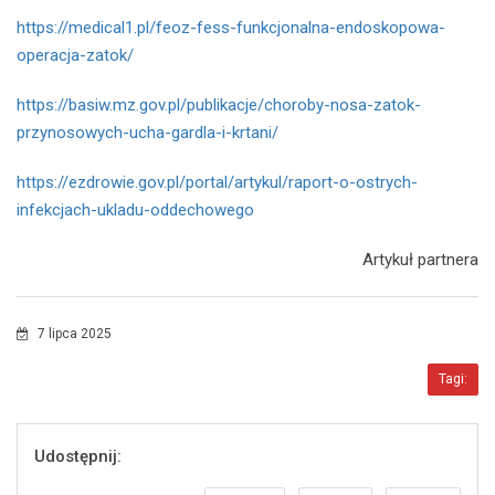
https://medical1.pl/feoz-fess-funkcjonalna-endoskopowa-
operacja-zatok/
https://basiw.mz.gov.pl/publikacje/choroby-nosa-zatok-
przynosowych-ucha-gardla-i-krtani/
https://ezdrowie.gov.pl/portal/artykul/raport-o-ostrych-
infekcjach-ukladu-oddechowego
Artykuł partnera
7 lipca 2025
Tagi:
Udostępnij: