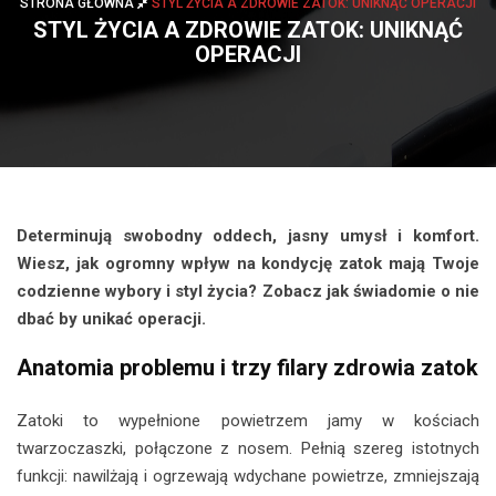
STRONA GŁÓWNA
STYL ŻYCIA A ZDROWIE ZATOK: UNIKNĄĆ OPERACJI
STYL ŻYCIA A ZDROWIE ZATOK: UNIKNĄĆ
OPERACJI
Determinują swobodny oddech, jasny umysł i komfort.
Wiesz, jak ogromny wpływ na kondycję zatok mają Twoje
codzienne wybory i styl życia? Zobacz jak świadomie o nie
dbać by unikać operacji.
Anatomia problemu i trzy filary zdrowia zatok
Zatoki to wypełnione powietrzem jamy w kościach
twarzoczaszki, połączone z nosem. Pełnią szereg istotnych
funkcji: nawilżają i ogrzewają wdychane powietrze, zmniejszają