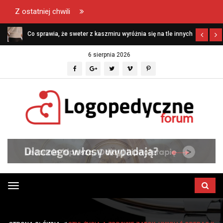
Z ostatniej chwili
Co sprawia, że sweter z kaszmiru wyróżnia się na tle innych
swetrów?
6 sierpnia 2026
Przełącz
menu