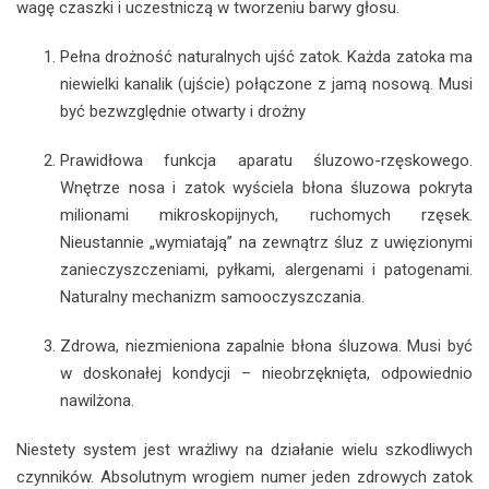
wagę czaszki i uczestniczą w tworzeniu barwy głosu.
Pełna drożność naturalnych ujść zatok. Każda zatoka ma
niewielki kanalik (ujście) połączone z jamą nosową. Musi
być bezwzględnie otwarty i drożny
Prawidłowa funkcja aparatu śluzowo-rzęskowego.
Wnętrze nosa i zatok wyściela błona śluzowa pokryta
milionami mikroskopijnych, ruchomych rzęsek.
Nieustannie „wymiatają” na zewnątrz śluz z uwięzionymi
zanieczyszczeniami, pyłkami, alergenami i patogenami.
Naturalny mechanizm samooczyszczania.
Zdrowa, niezmieniona zapalnie błona śluzowa. Musi być
w doskonałej kondycji – nieobrzęknięta, odpowiednio
nawilżona.
Niestety system jest wrażliwy na działanie wielu szkodliwych
czynników. Absolutnym wrogiem numer jeden zdrowych zatok