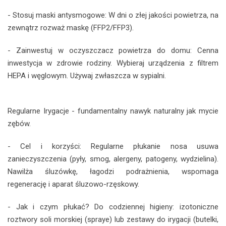
- Stosuj maski antysmogowe: W dni o złej jakości powietrza, na
zewnątrz rozważ maskę (FFP2/FFP3).
- Zainwestuj w oczyszczacz powietrza do domu: Cenna
inwestycja w zdrowie rodziny. Wybieraj urządzenia z filtrem
HEPA i węglowym. Używaj zwłaszcza w sypialni.
Regularne Irygacje - fundamentalny nawyk naturalny jak mycie
zębów.
- Cel i korzyści: Regularne płukanie nosa usuwa
zanieczyszczenia (pyły, smog, alergeny, patogeny, wydzielina).
Nawilża śluzówkę, łagodzi podrażnienia, wspomaga
regenerację i aparat śluzowo-rzęskowy.
- Jak i czym płukać? Do codziennej higieny: izotoniczne
roztwory soli morskiej (spraye) lub zestawy do irygacji (butelki,