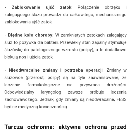
- Zablokowanie ujść zatok
: Połączenie obrzęku i
zalegającego śluzu prowadzi do całkowitego, mechanicznego
zablokowania ujść zatok.
- Błędne koło choroby
: W zamkniętych zatokach zalegający
śluz to pożywka dla bakterii. Przewlekły stan zapalny stymuluje
śluzówkę do patologicznego wzrostu (polipy), a te dodatkowo
blokują nos i ujścia zatok.
- Nieodwracalne zmiany i potrzeba operacji
: Zmiany w
śluzówce (przerost, polipy) są na tyle zaawansowane, że
leczenie farmakologiczne nie przywraca drożności.
Odpowiedzialny laryngolog zawsze próbuje leczenia
zachowawczego. Jednak, gdy zmiany są nieodwracalne, FESS
będzie medyczną koniecznością.
Tarcza ochronna: aktywna ochrona przed