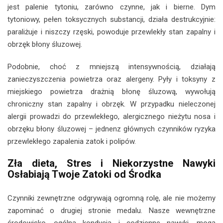
jest palenie tytoniu, zarówno czynne, jak i bierne. Dym
tytoniowy, pełen toksycznych substancji, działa destrukcyjnie:
paraliżuje i niszczy rzęski, powoduje przewlekły stan zapalny i
obrzęk błony śluzowej.
Podobnie, choć z mniejszą intensywnością, działają
zanieczyszczenia powietrza oraz alergeny. Pyły i toksyny z
miejskiego powietrza drażnią błonę śluzową, wywołują
chroniczny stan zapalny i obrzęk. W przypadku nieleczonej
alergii prowadzi do przewlekłego, alergicznego nieżytu nosa i
obrzęku błony śluzowej – jednenz głównych czynników ryzyka
przewlekłego zapalenia zatok i polipów.
Zła dieta, Stres i Niekorzystne Nawyki
Osłabiają Twoje Zatoki od Środka
Czynniki zewnętrzne odgrywają ogromną rolę, ale nie możemy
zapominać o drugiej stronie medalu. Nasze wewnętrzne
środowisko, ogólna kondycja i codzienne nawyki, mogą