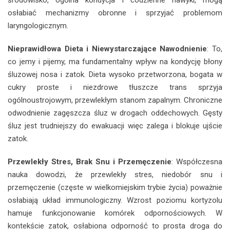
osłabiać mechanizmy obronne i sprzyjać problemom
laryngologicznym.
Nieprawidłowa Dieta i Niewystarczające Nawodnienie
: To,
co jemy i pijemy, ma fundamentalny wpływ na kondycję błony
śluzowej nosa i zatok. Dieta wysoko przetworzona, bogata w
cukry proste i niezdrowe tłuszcze trans sprzyja
ogólnoustrojowym, przewlekłym stanom zapalnym. Chroniczne
odwodnienie zagęszcza śluz w drogach oddechowych. Gęsty
śluz jest trudniejszy do ewakuacji więc zalega i blokuje ujście
zatok.
Przewlekły Stres, Brak Snu i Przemęczenie
: Współczesna
nauka dowodzi, że przewlekły stres, niedobór snu i
przemęczenie (częste w wielkomiejskim trybie życia) poważnie
osłabiają układ immunologiczny. Wzrost poziomu kortyzolu
hamuje funkcjonowanie komórek odpornościowych. W
kontekście zatok, osłabiona odporność to prosta droga do