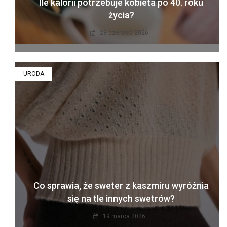
Ile kalorii potrzebuje kobieta po 40. roku
życia?
28 czerwca 2026
URODA
Co sprawia, że sweter z kaszmiru wyróżnia
się na tle innych swetrów?
19 marca 2026