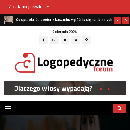
Z ostatniej chwili
Co sprawia, że sweter z kaszmiru wyróżnia się na tle innych
swetrów?
10 sierpnia 2026
Przełącz
menu