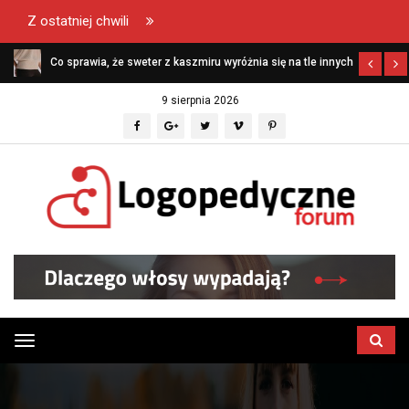
Z ostatniej chwili
Co sprawia, że sweter z kaszmiru wyróżnia się na tle innych
swetrów?
9 sierpnia 2026
Przełącz
menu