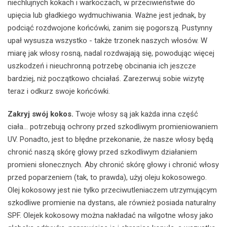
niechlujnych kokach i warkoczach, w przeciwieństwie do
upięcia lub gładkiego wydmuchiwania. Ważne jest jednak, by
podciąć rozdwojone końcówki, zanim się pogorszą. Pustynny
upał wysusza wszystko - także trzonek naszych włosów. W
miarę jak włosy rosną, nadal rozdwajają się, powodując więcej
uszkodzeń i nieuchronną potrzebę obcinania ich jeszcze
bardziej, niż początkowo chciałaś. Zarezerwuj sobie wizytę
teraz i odkurz swoje końcówki.
Zakryj swój kokos.
Twoje włosy są jak każda inna część
ciała... potrzebują ochrony przed szkodliwym promieniowaniem
UV. Ponadto, jest to błędne przekonanie, że nasze włosy będą
chronić naszą skórę głowy przed szkodliwym działaniem
promieni słonecznych. Aby chronić skórę głowy i chronić włosy
przed poparzeniem (tak, to prawda), użyj oleju kokosowego.
Olej kokosowy jest nie tylko przeciwutleniaczem utrzymującym
szkodliwe promienie na dystans, ale również posiada naturalny
SPF. Olejek kokosowy można nakładać na wilgotne włosy jako