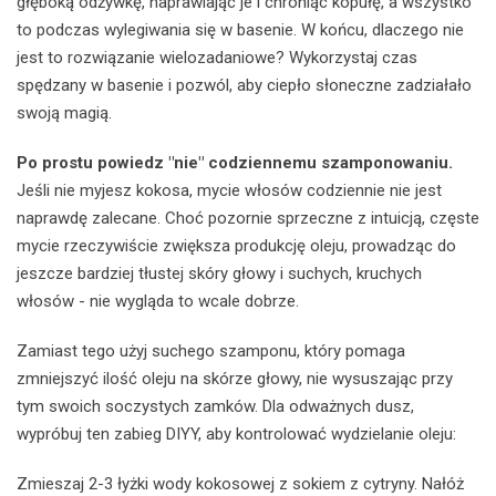
głęboką odżywkę, naprawiając je i chroniąc kopułę, a wszystko
to podczas wylegiwania się w basenie. W końcu, dlaczego nie
jest to rozwiązanie wielozadaniowe? Wykorzystaj czas
spędzany w basenie i pozwól, aby ciepło słoneczne zadziałało
swoją magią.
Po prostu powiedz "nie" codziennemu szamponowaniu.
Jeśli nie myjesz kokosa, mycie włosów codziennie nie jest
naprawdę zalecane. Choć pozornie sprzeczne z intuicją, częste
mycie rzeczywiście zwiększa produkcję oleju, prowadząc do
jeszcze bardziej tłustej skóry głowy i suchych, kruchych
włosów - nie wygląda to wcale dobrze.
Zamiast tego użyj suchego szamponu, który pomaga
zmniejszyć ilość oleju na skórze głowy, nie wysuszając przy
tym swoich soczystych zamków. Dla odważnych dusz,
wypróbuj ten zabieg DIYY, aby kontrolować wydzielanie oleju:
Zmieszaj 2-3 łyżki wody kokosowej z sokiem z cytryny. Nałóż