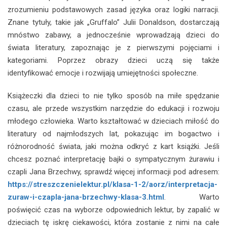
zrozumieniu podstawowych zasad języka oraz logiki narracji.
Znane tytuły, takie jak „Gruffalo” Julii Donaldson, dostarczają
mnóstwo zabawy, a jednocześnie wprowadzają dzieci do
świata literatury, zapoznając je z pierwszymi pojęciami i
kategoriami. Poprzez obrazy dzieci uczą się także
identyfikować emocje i rozwijają umiejętności społeczne.
Książeczki dla dzieci to nie tylko sposób na miłe spędzanie
czasu, ale przede wszystkim narzędzie do edukacji i rozwoju
młodego człowieka. Warto kształtować w dzieciach miłość do
literatury od najmłodszych lat, pokazując im bogactwo i
różnorodność świata, jaki można odkryć z kart książki. Jeśli
chcesz poznać interpretację bajki o sympatycznym żurawiu i
czapli Jana Brzechwy, sprawdź więcej informacji pod adresem:
https://streszczenielektur.pl/klasa-1-2/aorz/interpretacja-
zuraw-i-czapla-jana-brzechwy-klasa-3.html
. Warto
poświęcić czas na wyborze odpowiednich lektur, by zapalić w
dzieciach tę iskrę ciekawości, która zostanie z nimi na całe