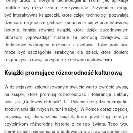
formę druku z nowymi technologiami, takimi jak aplikacje
mobilne czy rozszerzona rzeczywistość. Przykładem mogą
być interaktywne książeczki, które dzięki technologii pozwalają
dzieciom na jeszcze głębsze zanurzenie się w przedstawioną
historię. Istnieją również książki, które dzięki zakodowanym
obrazom „opowiadają” historie za pomocą dźwięków, co
dodatkowo wzbogaca doznania z czytania. Takie podejście
może być szczególnie atrakcyjne dla dzieci, które dopiero
rozpoczynają swoją przygodę ze słowem drukowanym.
Książki promujące różnorodność kulturową
W dzisiejszym zglobalizowanym świecie warto zwrócić uwagę
na książki, które promują różnorodność i tolerancję. Lektury
takie jak „Cudowny chłopak” R.J. Palacio uczą dzieci empatii i
zrozumienia dla innych kultur i tradycji. W Polsce coraz częściej
pojawiają się tłumaczenia książek, które przybliżają młodym
czytelnikom różnorodne historie z całego świata. Tego typu
literatura jest nieoceniona w budowaniu wrażliwości społecznej