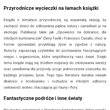
Przyrodnicze wycieczki na łamach książki
Książki o tematyce przyrodniczej są wspaniałą okazją, by
zachęcić dzieci do odkrywania piękna natury i uwrażliwić je na
ekologię. Publikacje takie jak „Opowieści na dobranoc dla
młodych buntowniczek” Eleny Favilli i Francesci Cavallo, choć w
formie opowiadań, przybliżają życie w zgodzie z naturą.
Autorzy zapraszają czytelnika do poznawania fascynujących
miejsc i organizmów, które współtworzą nasz świat. Dzięki
temu książki stają się źródłem inspiracji do zdobywania wiedzy
oraz uwielbienia dla przyrody, ucząc jednocześnie szacunku do
każdego przejawu życia. Tego typu literatura wyrabia nawyki
dbałości o środowisko i rozbudza w młodym odbiorcy
ciekawość wobec otaczającej go fauny i flory.
Fantastyczne podróże i inne światy
Nie można zapomnieć o literaturze fantastycznej, która często