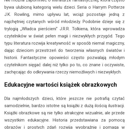
bywa ulubioną kategorią wielu dzieci. Seria o Harrym Potterze
J.K. Rowling, mimo upływu lat, wciąż pozostaje jedną z
najchętniej czytanych wśród młodzieży. Podobnie dzieje się z
trylogią „Władca pierścieni” J.R.R. Tolkiena, która wprowadza
czytelników w świat pełen magii i niezwykłych przygód. Tego
typu literatura rozwija kreatywność w sposób niemal magiczny,
dając dzieciom przestrzeń do tworzenia własnych światów i
historii. Fantastyczne opowieści często pozwalają młodym
czytelnikom sięgać dalej niż tylko po to, co znane i oczywiste,
zachęcając do odkrywania rzeczy niemożliwych i niezwykłych.
Edukacyjne wartości książek obrazkowych
Dla najmłodszych dzieci, które jeszcze nie potrafią czytać
samodzielnie, bardzo istotne są książki z dużą ilością ilustracji.
Książki obrazkowe są nie tylko atrakcyjne wizualnie, ale przede
wszystkim edukacyjne. Historia przedstawiana za pomocą
obrazów i prostych zdań rozwija wyobraźnię i pomaga w