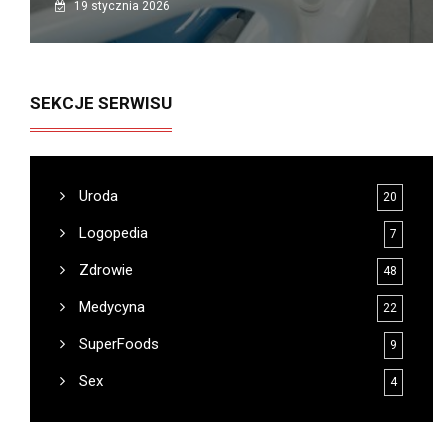
19 stycznia 2026
SEKCJE SERWISU
Uroda
20
Logopedia
7
Zdrowie
48
Medycyna
22
SuperFoods
9
Sex
4